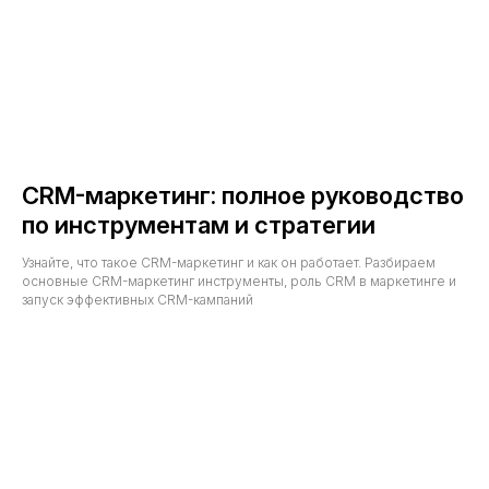
Дзен
Youtube
Реестр условий и запретов обработки
ПДн
Политика обработки персональных
данных
Требования Минцифры к сайтам ИТ-
компаний
CRM-маркетинг: полное руководство
© 2014−2026 CleverData
по инструментам и стратегии
Узнайте, что такое CRM-маркетинг и как он работает. Разбираем
основные CRM-маркетинг инструменты, роль CRM в маркетинге и
запуск эффективных CRM-кампаний