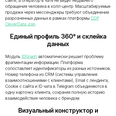
сайте, а оператор в чате не видит недавнего
обращения человека в колл-центр. Масштабируемые
продажи через мессенджеры требуют объединения
разрозненных данных в рамках платформы
CDP
CleverData Join
.
Единый профиль 360° и склейка
данных
Модуль
IDGraph
автоматически решает проблему
фрагментации информации. Платформа
сопоставляет идентификаторы из разных источников.
Хотите усилить ваш
Номер телефона из CRM (системы управления
маркетинг?
взаимоотношениями с клиентами), Email с лендинга,
Cookie с сайта и ID чата в Telegram объединяются в
одну карточку клиента, сохраняя полную историю
Пишите! Проведем консультацию и
расскажем какие кейсы можно внедрить
взаимодействия человека с брендом.
в ваш бизнес!
Визуальный конструктор и