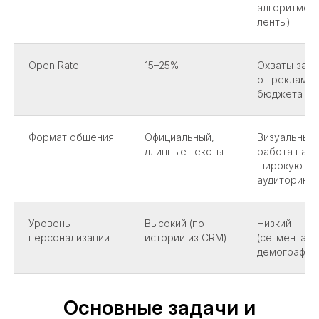
алгоритмов
ленты)
Open Rate
15–25%
Охваты зави
от рекламн
бюджета
Формат общения
Официальный,
Визуальный,
длинные тексты
работа на
широкую
аудиторию
Уровень
Высокий (по
Низкий
персонализации
истории из CRM)
(сегментаци
демографии
Основные задачи и