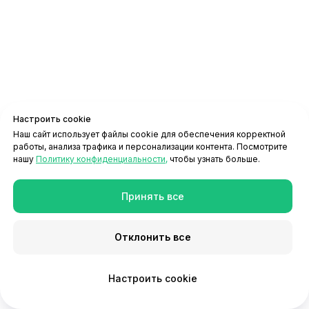
Настроить cookie
Наш сайт использует файлы cookie для обеспечения корректной
работы, анализа трафика и персонализации контента. Посмотрите
нашу
Политику конфиденциальности,
чтобы узнать больше.
Принять все
Основы директ-маркетинга: Email,
SMS и Push-уведомления для
бизнеса
Отклонить все
Что такое пуш уведомления, рекламная рассылка, sms рассылка и
email маркетинг? Разбираем, как работает рекламная и
Настроить cookie
информационная рассылка для бизнеса