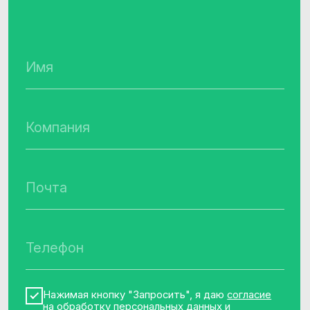
Наименование организации
Общество с ограниченной
ответственностью «Клевер Дата»
(ООО «Клевер Дата»)
ИНН, ОГРН
7717787659, 1147746715709
Основной код ОКВЭД,
вид деятельности в области ИТ
62.01 «Разработка компьютерного
программного обеспечения, 1.01, 2.01
Адрес места нахождения
организации
129075, г. Москва, Мурманский проезд,
д.14, корп.1, этаж 4, пом. литера А,
комната 36
Телефон
+7 (495) 782 38 60
Почта
info@cleverdata.ru