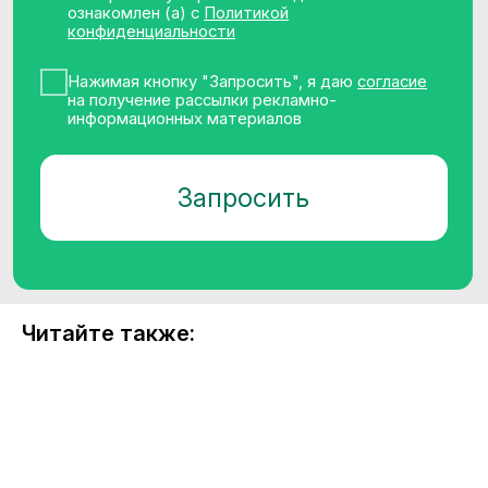
Читайте также:
Продукты
Соцсети
Telegram
Биржа данных
VC.ru
CDP CleverData Join
Rutube
CleverData Tag Manager