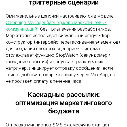
триггерные сценарии
Омниканальные цепочки настраиваются в модуле
Campaign Manager (менеджере маркетинговых
коммуникаций)
без привлечения разработчиков.
Маркетолог использует визуальный drag-n-drop
конструктор (интерфейс перетаскивания элементов)
для создания сложных сценариев. Система
отслеживает функцию StopWatch (секундомер /
ожидание события) и запускает реактивацию:
например, инициирует отправку сообщения, если
клиент добавил товар в корзину через Mini App, но
не произвел оплату в течение часа.
Нажимая кнопку "Запросить", я даю
согласие
на обработку персональных данных и
ознакомлен (а) с
Политикой
Каскадные рассылки:
конфиденциальности
оптимизация маркетингового
Нажимая кнопку "Запросить", я даю
согласие
бюджета
на получение рассылки рекламно-
информационных материалов
Отправка миллионов SMS ежемесячно сжигает