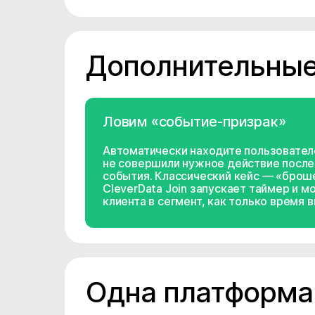
Дополнительные
Ловим «событие-призрак»
Автоматически находите пользовател
не совершили нужное действие посл
события. Классический кейс — «брош
CleverData Join запускает таймер и 
клиента в сегмент, как только время 
Одна платформа