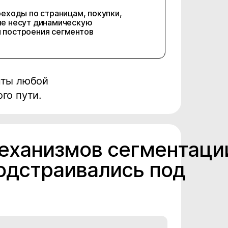
реходы по страницам, покупки,
ые несут динамическую
 построения сегментов
нты любой
го пути.
механизмов сегментаци
подстраивались под