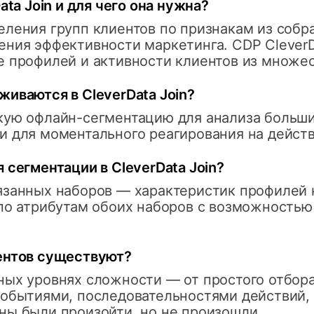
ata Join и для чего она нужна?
ления групп клиентов по признакам из собр
ния эффективности маркетинга. CDP CleverD
 профилей и активности клиентов из множес
иваются в CleverData Join?
кую офлайн-сегментацию для анализа больши
 для моментального реагирования на действ
 сегментации в CleverData Join?
язанных наборов — характеристик профилей 
 по атрибутам обоих наборов с возможностью
ентов существуют?
ных уровнях сложности — от простого отбора
событиями, последовательностями действий, 
ны были произойти, но не произошли.