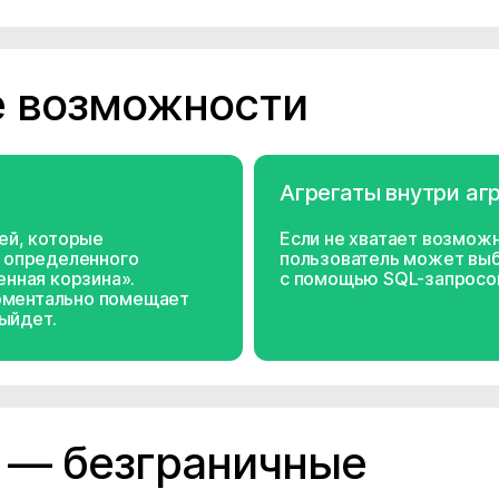
 возможности
Агрегаты внутри аг
ей, которые
Если не хватает возможн
е определенного
пользователь может выб
енная корзина».
с помощью SQL-запросов
моментально помещает
выйдет.
 — безграничные