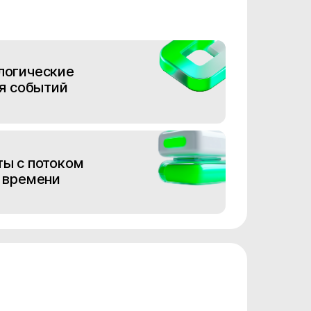
логические
ия событий
ы с потоком
 времени