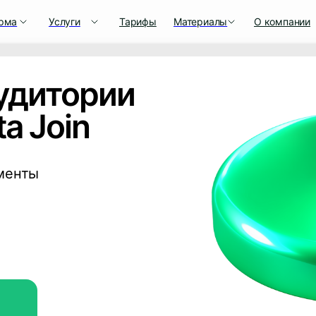
рма
Услуги
Тарифы
Материалы
О компании
удитории
a Join
менты