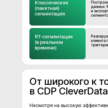
Классическая
Построе
данных. 
(пакетная)
и экспор
сегментация
сегмент
RT-сегментация
Реагируе
клиента 
(в реальном
триггерн
времени)
От широкого к т
в CDP CleverData
Несмотря на высокую эффективно