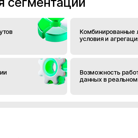
я сегментации
утов
Комбинированные 
условия и агрегац
ции
Возможность работ
данных в реальном