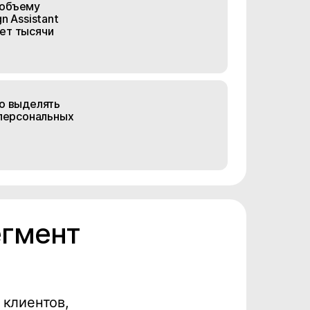
 объему
n Assistant
ет тысячи
но выделять
 персональных
егмент
 клиентов,