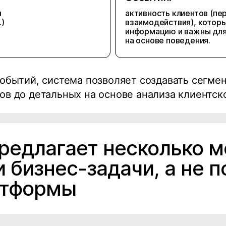
я
активность клиентов (пе
.)
взаимодействия), котор
информацию и важны для
на основе поведения.
обытий, система позволяет создавать сегме
в до детальных на основе анализа клиентско
 предлагает несколько 
 бизнес-задачи, а не 
атформы