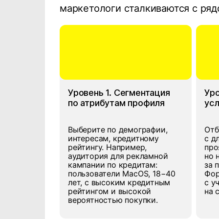
маркетологи сталкиваются с ряд
Уровень 1. Сегментация
Уро
по атрибутам профиля
усл
Выберите по демографии,
Отб
интересам, кредитному
с д
рейтингу. Например,
про
аудитория для рекламной
но 
кампании по кредитам:
за 
пользователи MacOS, 18−40
Фор
лет, с высоким кредитным
с у
рейтингом и высокой
на 
вероятностью покупки.