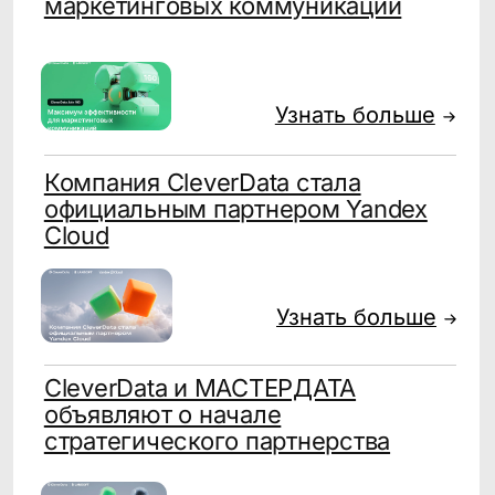
Email, push-уведомления,
SMS, в скором времени
мессенджеры.
Покажем, как CDP
CleverData Join помогает
принять решение
и повлиять на ключевые
метрики в маркетинге
Оставьте заявку на демо — покажем, как
объединение клиентских данных и точная
коммуникация помогает увеличивать продажи
и снижать затраты.