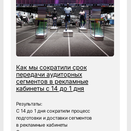
с покупателем?
CDP объединяет данные
из CRM, промо-акций, e-com
и ритейлеров, формируя
единый клиентский профиль
даже при работе через
дистрибьюторов.
Можно ли использовать
CDP, если у компании нет
своей e-commerce-
платформы?
Да, вы можете подключать
данные от партнёров или
обогащать от офлайн-
ритейлеров и digital-каналов —
CDP адаптируется под