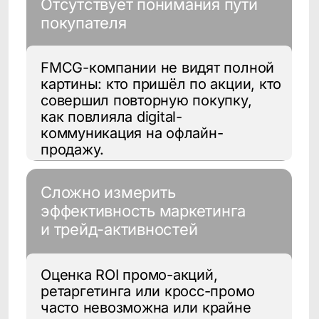
Оценка ROI промо-акций,
ретаргетинга или кросс-промо
часто невозможна или крайне
неточная из-за разрозненных
данных.
Отсутствие персонализации
в коммуникациях
Коммуникации строятся
по шаблону для всех: нет
сегментации, не учитываются
интересы, история покупок,
вовлечённость. Это снижает
отклик и лояльность.
Все медийные активности
уводят пользователя в онлайн-