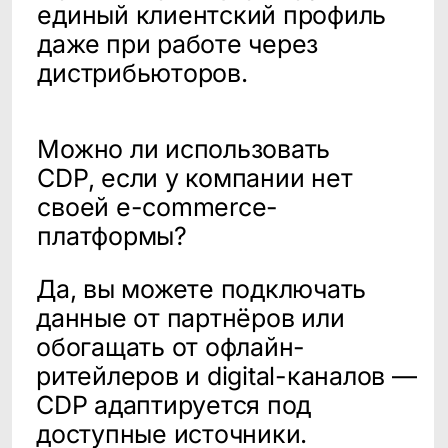
Контакты
Наименование организации
Общество с ограниченной
ответственностью «Клевер Дата»
(ООО «Клевер Дата»)
ИНН, ОГРН
7717787659, 1147746715709
Основной код ОКВЭД,
вид деятельности в области ИТ
62.01 «Разработка компьютерного
программного обеспечения, 1.01, 2.01
Адрес места нахождения
организации
129075, г. Москва, Мурманский проезд,
д.14, корп.1, этаж 4, пом. литера А,
комната 36
Телефон
+7 (495) 782 38 60