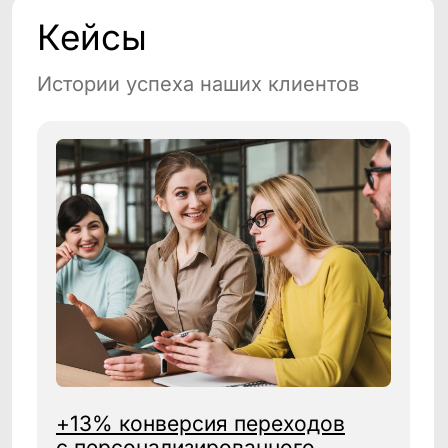
подробнее→
БЛОГ
Кейсы, статьи,
новости
CleverData Join 160: максимум
эффективности для
маркетинговых коммуникаций
Узнать больше
Компания CleverData стала