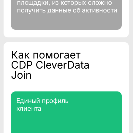
поддержки и аналитики.
Обогащение из e-com
и от ритейлеров
Получение данных о покупках,
заказах и поведении клиентов
на внешних платформах для
формирования полного
клиентского профиля.
Построение сегментов