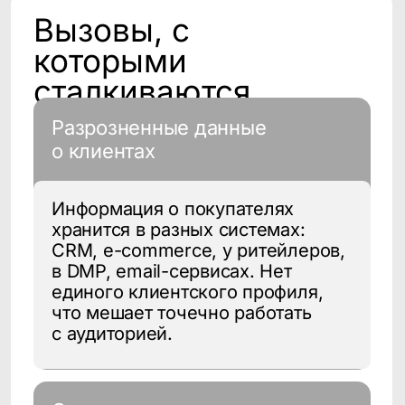
Информация о покупателях
хранится в разных системах:
CRM, e-commerce, у ритейлеров,
в DMP, email-сервисах. Нет
единого клиентского профиля,
что мешает точечно работать
с аудиторией.
Отсутствует понимания пути
покупателя
FMCG-компании не видят полной
картины: кто пришёл по акции, кто
совершил повторную покупку,
как повлияла digital-
коммуникация на офлайн-
продажу.
Сложно измерить
эффективность маркетинга
и трейд-активностей