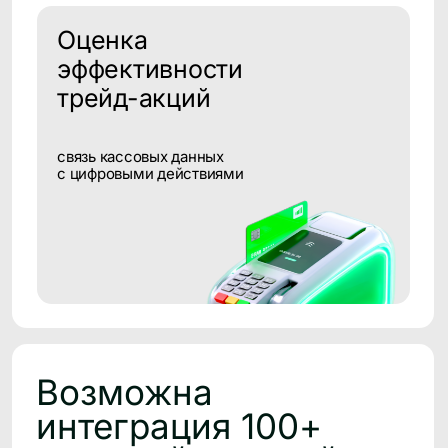
+13% конверсия переходов
с персонализированного
баннера
Результаты:
16 000 000 профилей. После внедрения
CleverData Join начали отслеживать
анонимную аудиторию
+13% рост конверсии переходов с
персонального баннера на сайт от месяца
к месяцу
подробнее→