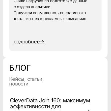
доступные источники.
Как CDP помогает
увеличить продажи
в FMCG?
Платформа позволяет
сегментировать аудиторию,
запускать точные
персонализированные
кампании и вовремя
реагировать на поведение
потребителей, что напрямую
влияет на рост продаж.
Какие каналы коммуникации
поддерживает CDP?