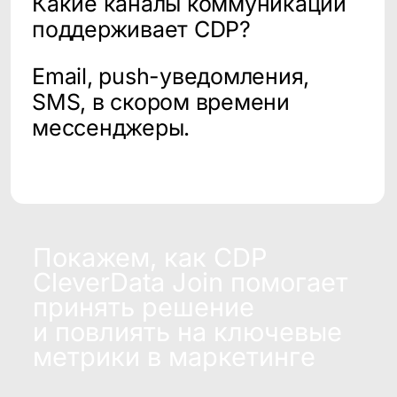
Продукты
Соцсети
Telegram
Биржа данных
VC.ru
CDP CleverData Join
Rutube
CleverData Tag Manager
Дзен
Youtube
Реестр условий и запретов обработки
ПДн
Политика обработки персональных
данных
Требования Минцифры к сайтам ИТ-
компаний
© 2014−2026 CleverData