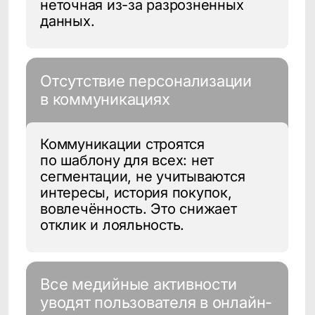
площадки, из которых сложно
получить данные об активности
Как помогает
CDP CleverData
Join
Единый профиль
клиента
Объединение данных
из приложения, CRM, сайта,