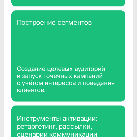
о клиенте и его пути
в маркетинговых
коммуникациях
Кейсы применения
CDP в FMCG-
компаниях
Повторные продажи
после промо
данные из оффлайн-
точек + CDP + сценарий