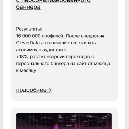
официальным партнером Yandex
Cloud
Узнать больше
CleverData и MАСТЕРДАТА
объявляют о начале
стратегического партнерства
Узнать больше
FAQ
Как CDP помогает FMCG-
компаниям, если у компании
нет прямого контакта