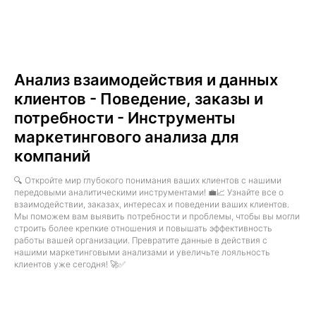
Анализ взаимодействия и данных
клиентов - Поведение, заказы и
потребности - Инструменты
маркетингового анализа для
компаний
🔍 Откройте мир глубокого понимания ваших клиентов с нашими
передовыми аналитическими инструментами! 💼📈 Узнайте все о
взаимодействии, заказах, интересах и поведении ваших клиентов.
Мы поможем вам выявить потребности и проблемы, чтобы вы могли
строить более крепкие отношения и повышать эффективность
работы вашей организации. Превратите данные в действия с
нашими маркетинговыми анализами и увеличьте лояльность
клиентов уже сегодня! 🚀✅