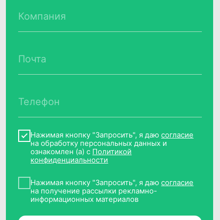
Контакты
Наименование организации
Общество с ограниченной
ответственностью «Клевер Дата»
(ООО «Клевер Дата»)
ИНН, ОГРН
7717787659, 1147746715709
Основной код ОКВЭД,
вид деятельности в области ИТ
62.01 «Разработка компьютерного
программного обеспечения, 1.01, 2.01
Адрес места нахождения
организации
129075, г. Москва, Мурманский проезд,
д.14, корп.1, этаж 4, пом. литера А,
комната 36
Телефон
+7 (495) 782 38 60
Почта
info@cleverdata.ru