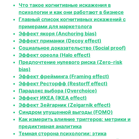
Что такое когнитивные искажения в
психологии и как они работают в бизнесе
Главный список когнитивных искажений с
примерами для маркетолога
Эффект якоря (Anchoring bias)
Эффект приманки (Decoy effect)
Социальное доказательство (Social proof)
Эффект ореола (Halo effect)
Предпочтение нулевого риска (Zero-risk
bias)
Эффект фрейминга (Framing effect)
Эффект Ресторфф (Restorff effect)
Парадокс выбора (Overchoice)
Эффект ИКЕА (IKEA effect)
Эффект Зейгарник (Zeigarnik effect)
Синдром упущенной выгоды (FOMO)
Как измерить влияние триггеров: метрики и
предиктивная аналитика
Темная сторона психологии: этика