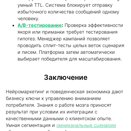
умный TTL. Система блокирует отправку
избыточного количества сообщений одному
человеку.
A/B-тестирование
:
Проверка эффективности
якоря или приманки требует тестирования
гипотез. Менеджер кампаний позволяет
проводить сплит-тесты целых веток сценария
и писем. Платформа затем автоматически
выбирает победителя для масштабирования.
Хотите усилить ваш
Заключение
маркетинг?
Нейромаркетинг и поведенческая экономика дают
Пишите! Проведем консультацию и
бизнесу ключи к управлению вниманием
расскажем какие кейсы можно
потребителя. Знания о работе мозга приносят
внедрить в ваш бизнес!
результат при условии их интеграции с
качественными данными о клиентском опыте.
Умная сегментация и
омниканальные сценарии