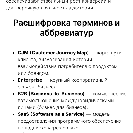
обеспечивают стабильный рост конверсии и
долгосрочную лояльность аудитории.
Расшифровка терминов и
аббревиатур
CJM (Customer Journey Map)
— карта пути
клиента, визуализация истории
взаимодействия потребителя с продуктом
или брендом.
Нажимая кнопку "Запросить", я даю
согласие
Enterprise
— крупный корпоративный
на обработку персональных данных и
сегмент бизнеса.
ознакомлен (а) с
Политикой
конфиденциальности
B2B (Business-to-Business)
— коммерческие
взаимоотношения между юридическими
Нажимая кнопку "Запросить", я даю
согласие
на получение рассылки рекламно-
лицами (бизнес для бизнеса).
информационных материалов
SaaS (Software as a Service)
— модель
предоставления программного обеспечения
Запросить
по подписке через облако.