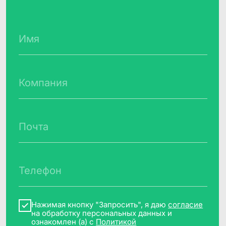
Контакты
Наименование организации
Общество с ограниченной
ответственностью «Клевер Дата»
(ООО «Клевер Дата»)
ИНН, ОГРН
7717787659, 1147746715709
Основной код ОКВЭД,
вид деятельности в области ИТ
62.01 «Разработка компьютерного
программного обеспечения, 1.01, 2.01
Адрес места нахождения
организации
129075, г. Москва, Мурманский проезд,