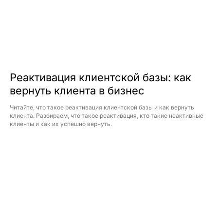
Продукты
Соцсети
Telegram
Биржа данных
VC.ru
CDP CleverData Join
Rutube
Реактивация клиентской базы: как
CleverData Tag Manager
Дзен
вернуть клиента в бизнес
Youtube
Читайте, что такое реактивация клиентской базы и как вернуть
Реестр условий и запретов обработки
ПДн
клиента. Разбираем, что такое реактивация, кто такие неактивные
клиенты и как их успешно вернуть.
Политика обработки персональных
данных
Требования Минцифры к сайтам ИТ-
компаний
© 2014−2026 CleverData