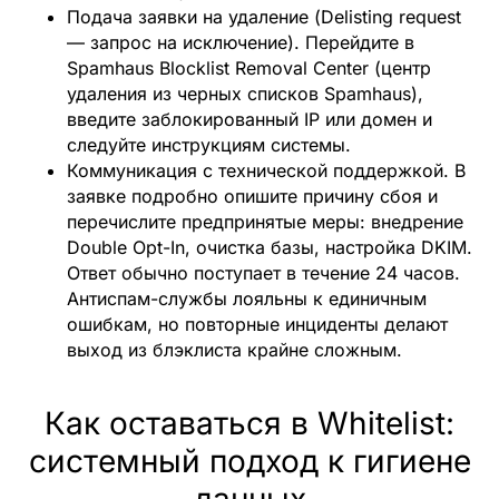
Подача заявки на удаление (Delisting request
маркетинг?
— запрос на исключение).
Перейдите в
Spamhaus Blocklist Removal Center (центр
Пишите! Проведем консультацию и
удаления из черных списков Spamhaus),
расскажем какие кейсы можно
внедрить в ваш бизнес!
введите заблокированный IP или домен и
следуйте инструкциям системы.
Коммуникация с технической поддержкой.
В
заявке подробно опишите причину сбоя и
перечислите предпринятые меры: внедрение
Double Opt-In, очистка базы, настройка DKIM.
Ответ обычно поступает в течение 24 часов.
Антиспам-службы лояльны к единичным
ошибкам, но повторные инциденты делают
выход из блэклиста крайне сложным.
Как оставаться в Whitelist:
системный подход к гигиене