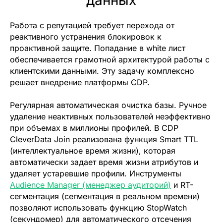
данных
Нажимая кнопку "Запросить", я даю
согласие
на обработку персональных данных и
ознакомлен (а) с
Политикой
Работа с репутацией требует перехода от
конфиденциальности
реактивного устранения блокировок к
Нажимая кнопку "Запросить", я даю
согласие
проактивной защите. Попадание в white лист
на получение рассылки рекламно-
информационных материалов
обеспечивается грамотной архитектурой работы с
клиентскими данными. Эту задачу комплексно
решает внедрение платформы CDP.
Запросить
Регулярная автоматическая очистка базы.
Ручное
удаление неактивных пользователей неэффективно
при объемах в миллионы профилей. В CDP
CleverData Join реализована функция Smart TTL
(интеллектуальное время жизни), которая
автоматически задает время жизни атрибутов и
удаляет устаревшие профили. Инструменты
Audience Manager (менеджер аудиторий)
и RT-
сегментация (сегментация в реальном времени)
позволяют использовать функцию StopWatch
(секундомер) для автоматического отсечения