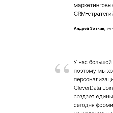
маркетинговых
CRM-стратеги
Андрей Зоткин,
мен
“
У нас большой
поэтому мы хо
персонализаци
CleverData Joi
создает едины
сегодня форми