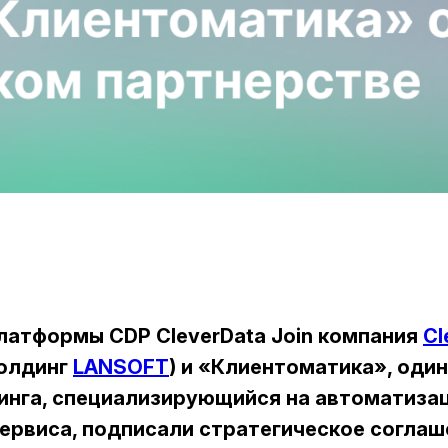
латформы CDP CleverData Join компания
Cl
холдинг
LANSOFT
) и «Клиентоматика», один
инга, специализирующийся на автоматиза
сервиса, подписали стратегическое соглаш