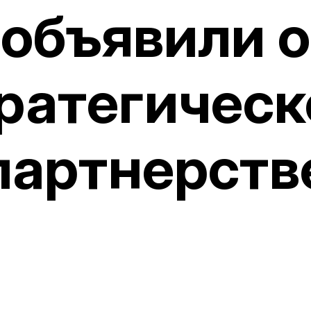
объявили о
ратегичес
партнерств