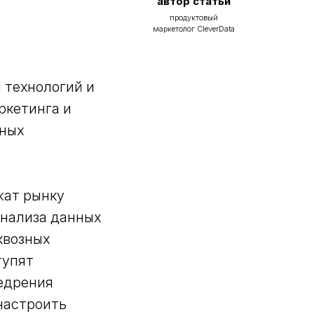
автор статьи
продуктовый
маркетолог CleverData
 технологий и
ркетинга и
ьных
жат рынку
анализа данных
квозных
тупят
недрения
 настроить