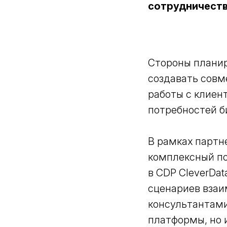
сотрудничеств
Стороны планир
создавать совм
работы с клиен
потребностей б
В рамках партн
комплексный под
в CDP CleverDat
сценариев взаи
консультантами
платформы, но 