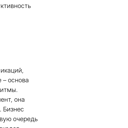
уктивность
никаций,
 – основа
ритмы.
ент, она
. Бизнес
рвую очередь