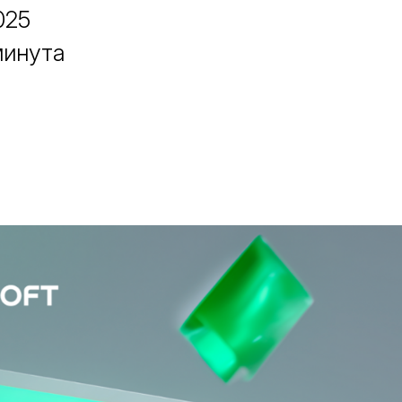
025
минута