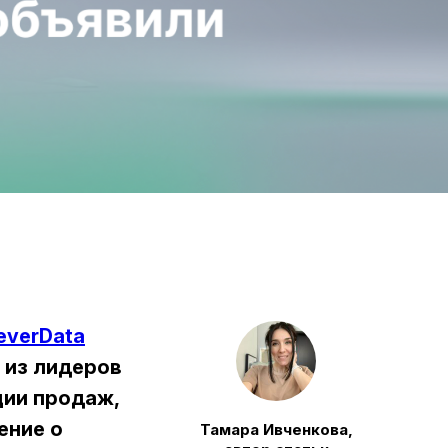
everData
 из лидеров
ции
продаж,
ение о
Тамара Ивченкова,