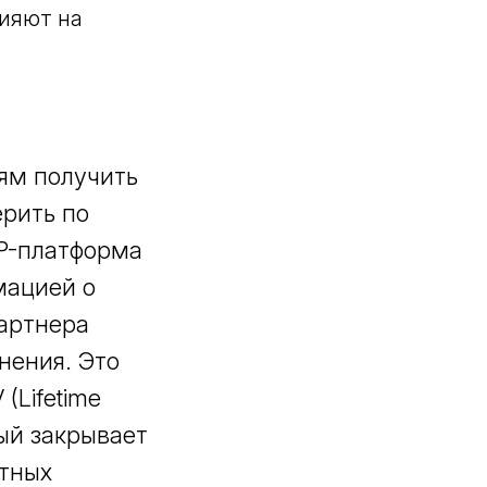
ияют на
ям получить
ерить по
DP-платформа
мацией о
партнера
нения. Это
(Lifetime
ый закрывает
етных