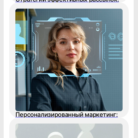
Реестр условий и запретов обработки
ПДн
Политика обработки персональных
данных
Требования Минцифры к сайтам ИТ-
компаний
© 2014−2026 CleverData