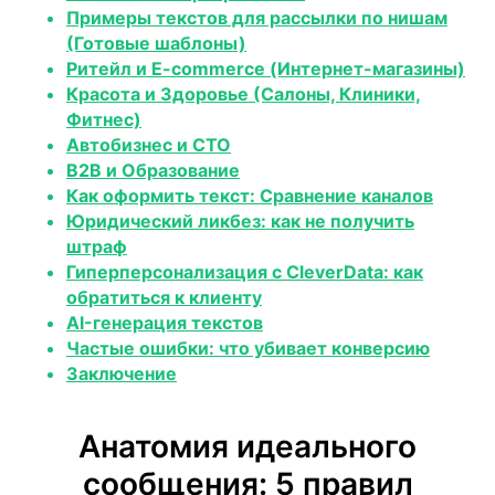
Примеры текстов для рассылки по нишам
(Готовые шаблоны)
Ритейл и E-commerce (Интернет-магазины)
Красота и Здоровье (Салоны, Клиники,
Фитнес)
Автобизнес и СТО
B2B и Образование
Как оформить текст: Сравнение каналов
Юридический ликбез: как не получить
штраф
Гиперперсонализация с CleverData: как
обратиться к клиенту
AI-генерация текстов
Частые ошибки: что убивает конверсию
Заключение
Анатомия идеального
сообщения: 5 правил