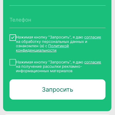
Наименование организации
Общество с ограниченной
ответственностью «Клевер Дата»
(ООО «Клевер Дата»)
ИНН, ОГРН
7717787659, 1147746715709
Основной код ОКВЭД,
вид деятельности в области ИТ
62.01 «Разработка компьютерного
программного обеспечения, 1.01, 2.01
Адрес места нахождения
организации
129075, г. Москва, Мурманский проезд,
д.14, корп.1, этаж 4, пом. литера А,
комната 36
Телефон
+7 (495) 782 38 60
Почта
info@cleverdata.ru