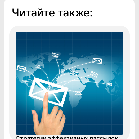
Продукты
Соцсети
Telegram
Биржа данных
VC.ru
CDP CleverData Join
Rutube
CleverData Tag Manager
Дзен
Youtube