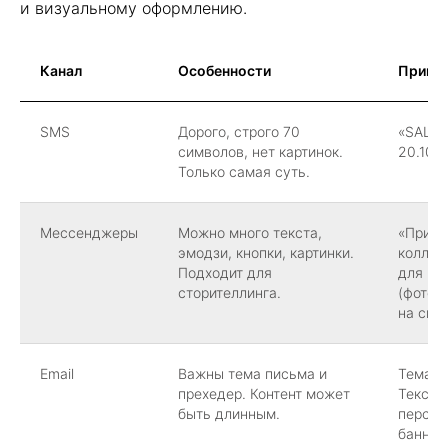
и визуальному оформлению.
Канал
Особенности
Приме
SMS
Дорого, строго 70
«SALE!
символов, нет картинок.
20.10. 
Только самая суть.
Мессенджеры
Можно много текста,
«Привет
эмодзи, кнопки, картинки.
коллек
Подходит для
для ва
сторителлинга.
(фото 
на скид
Email
Важны тема письма и
Тема: 
прехедер. Контент может
Текст:
быть длинным.
персон
баннер