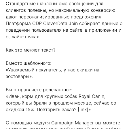
Стандартные шаблоны смс сообщений для
клиентов полезны, но максимальную конверсию
дают персонализированные предложения.
Платформа CDP CleverData Join собирает данные о
поведении пользователя на сайте, в приложении и
офлайн-точках.
Хотите усилить ваш
маркетинг?
Как это меняет текст?
Пишите! Проведем консультацию и
Вместо шаблонного:
расскажем какие кейсы можно
«Уважаемый покупатель, у нас скидки на
внедрить в ваш бизнес!
зоотовары».
Вы отправляете релевантное:
«Иван, корм для крупных собак Royal Canin,
который вы брали в прошлом месяце, сейчас со
скидкой 15%. Повторить заказ? [link]»
С помощью модуля Campaign Manager вы можете