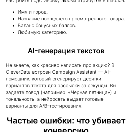
настроить подстановку любых атрибутов в шаблон:
Имя и город.
Название последнего просмотренного товара.
Баланс бонусных баллов.
Любимую категорию.
Нажимая кнопку "Запросить", я даю
согласие
на обработку персональных данных и
AI-генерация текстов
ознакомлен (а) с
Политикой
конфиденциальности
Не знаете, как красиво написать про акцию? В
Нажимая кнопку "Запросить", я даю
согласие
CleverData встроен Campaign Assistant — AI-
на получение рассылки рекламно-
информационных материалов
помощник, который сгенерирует десятки
вариантов текста для рассылки за секунды. Вы
задаете повод (например, «Черная пятница») и
Запросить
тональность, а нейросеть выдает готовые
варианты для A/B-тестирования.
Частые ошибки: что убивает
Читайте также:
конверсию