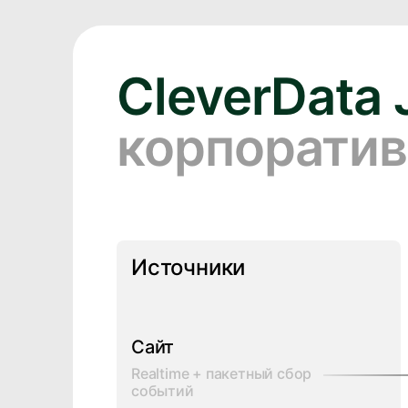
CleverData 
корпоратив
Источники
Сайт
Realtime + пакетный сбор
событий