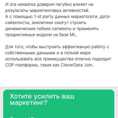
И эта нехватка доверия пагубно влияет на
результаты маркетинговых активностей.
Наименование организации
А с помощью 1-st party данных маркетологи, дата-
Общество с ограниченной
сайентисты, аналитики смогут строить
ответственностью «Клевер Дата»
(ООО «Клевер Дата»)
динамические гибкие сегменты и применять
ИНН, ОГРН
предиктивные модели на базе ML.
7717787659, 1147746715709
Основной код ОКВЭД,
Для того, чтобы выстроить эффективную работу с
вид деятельности в области ИТ
собственными данными и в полной мере
62.01 «Разработка компьютерного
использовать все преимущества отлично подходит
программного обеспечения, 1.01, 2.01
Адрес места нахождения
CDP платформа, такая как CleverData Join.
организации
129075, г. Москва, Мурманский проезд,
д.14, корп.1, этаж 4, пом. литера А,
комната 36
Телефон
+7 (495) 782 38 60
Почта
info@cleverdata.ru