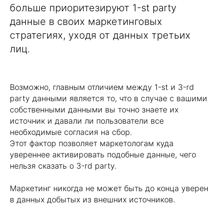
больше приоритезируют 1-st party
данные в своих маркетинговых
стратегиях, уходя от данных третьих
лиц.
Нажимая кнопку "Запросить", я даю
согласие
на обработку персональных данных и
ознакомлен (а) с
Политикой
Возможно, главным отличием между 1-st и 3-rd
конфиденциальности
party данными является то, что в случае с вашими
собственными данными вы точно знаете их
Нажимая кнопку "Запросить", я даю
согласие
на получение рассылки рекламно-
источник и давали ли пользователи все
информационных материалов
необходимые согласия на сбор.
Этот фактор позволяет маркетологам куда
Запросить
увереннее активировать подобные данные, чего
нельзя сказать о 3-rd party.
Маркетинг никогда не может быть до конца уверен
в данных добытых из внешних источников.
Контакты