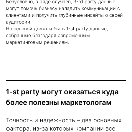
Безусловно, в ряде случаев, 3-rd party данные
могут помочь бизнесу наладить коммуникации с
клиентами и получить глубинные инсайты о своей
аудитории.
Но основой должны быть 1-st party данные,
собранные благодаря современным
Хотите усилить ваш
маркетинговым решениям.
маркетинг?
Пишите! Проведем консультацию и
расскажем какие кейсы можно
внедрить в ваш бизнес!
1-st party могут оказаться куда
более полезны маркетологам
Точность и надежность – два основных
фактора, из-за которых компании все