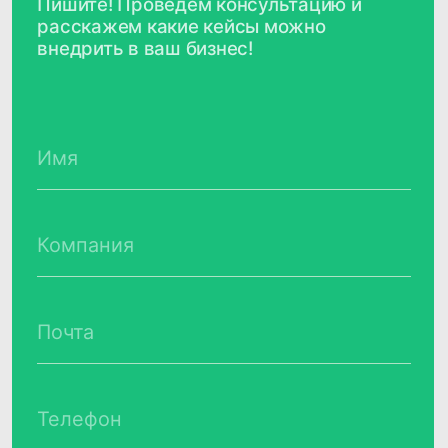
Продукты
Соцсети
Telegram
Биржа данных
VC.ru
CDP CleverData Join
Rutube