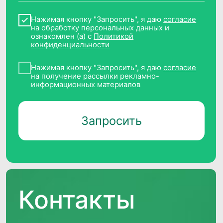
CleverData Tag Manager
Дзен
Реестр условий и запретов обработки
ПДн
Политика обработки персональных
данных
Требования Минцифры к сайтам ИТ-
компаний
© 2014−2026 CleverData