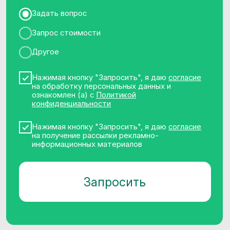
Продукты
Соцсети
Telegram
Биржа данных
VC.ru
CDP CleverData Join
Rutube
CleverData Tag Manager
Дзен
Youtube
Реестр условий и запретов обработки
ПДн