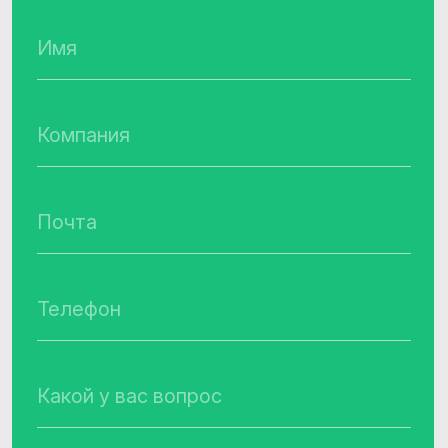
(ООО «Клевер Дата»)
ИНН, ОГРН
7717787659, 1147746715709
Основной код ОКВЭД,
вид деятельности в области ИТ
62.01 «Разработка компьютерного
программного обеспечения, 1.01, 2.01
Адрес места нахождения
организации
129075, г. Москва, Мурманский проезд,
д.14, корп.1, этаж 4, пом. литера А,
комната 36
Телефон
+7 (495) 782 38 60
Почта
info@cleverdata.ru