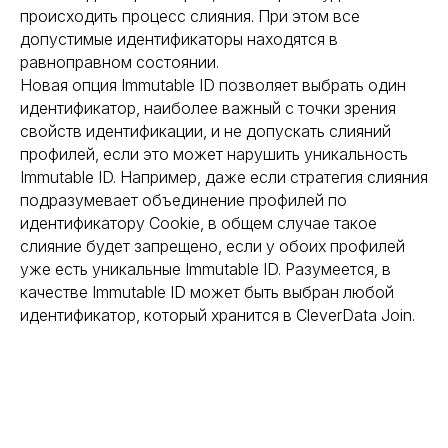
происходить процесс слияния. При этом все
допустимые идентификаторы находятся в
равноправном состоянии.
Новая опция Immutable ID позволяет выбрать один
идентификатор, наиболее важный с точки зрения
свойств идентификации, и не допускать слияний
профилей, если это может нарушить уникальность
Immutable ID. Например, даже если стратегия слияния
подразумевает объединение профилей по
идентификатору Cookie, в общем случае такое
слияние будет запрещено, если у обоих профилей
уже есть уникальные Immutable ID. Разумеется, в
качестве Immutable ID может быть выбран любой
Хотите усилить ваш
идентификатор, который хранится в CleverData Join.
маркетинг?
Пишите! Проведем консультацию и
расскажем какие кейсы можно внедрить
в ваш бизнес!