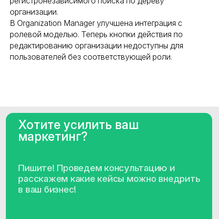
регистронезависимого поиска по дереву
Другое
организации.
В Organization Manager улучшена интеграция с
Нажимая кнопку "Запросить", я даю
согласие
на обработку персональных данных и
ролевой моделью. Теперь кнопки действия по
ознакомлен (а) с
Политикой
редактированию организации недоступны для
конфиденциальности
пользователей без соответствующей роли.
Нажимая кнопку "Запросить", я даю
согласие
на получение рассылки рекламно-
информационных материалов
Запросить
Контакты
Наименование организации
Общество с ограниченной
ответственностью «Клевер Дата»