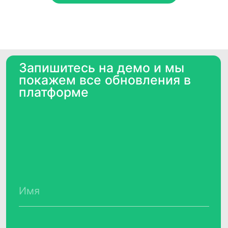
Нажимая кнопку "Запросить", я даю
согласие
на обработку персональных данных и
ознакомлен (а) с
Политикой
конфиденциальности
Нажимая кнопку "Запросить", я даю
согласие
на получение рассылки рекламно-
информационных материалов
Запросить