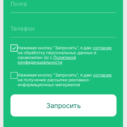
Контакты
Наименование организации
Общество с ограниченной
ответственностью «Клевер Дата»
(ООО «Клевер Дата»)
ИНН, ОГРН
7717787659, 1147746715709
Основной код ОКВЭД,
вид деятельности в области ИТ