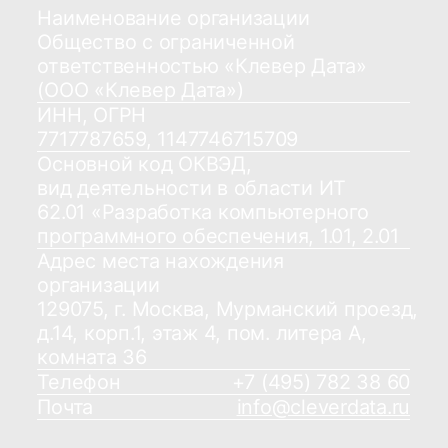
Продукты
Соцсети
Telegram
Биржа данных
VC.ru
CDP CleverData Join
Rutube
CleverData Tag Manager
Дзен
Youtube
Реестр условий и запретов обработки
ПДн
Политика обработки персональных
данных
Требования Минцифры к сайтам ИТ-
компаний