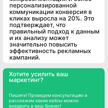
7717787659, 1147746715709
Основной код ОКВЭД,
вид деятельности в области ИТ
62.01 «Разработка компьютерного
программного обеспечения, 1.01, 2.01
Адрес места нахождения
организации
129075, г. Москва, Мурманский проезд,
д.14, корп.1, этаж 4, пом. литера А,
комната 36
Телефон
+7 (495) 782 38 60
Почта
info@cleverdata.ru