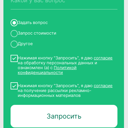
Требования Минцифры к сайтам ИТ-
компаний
© 2014−2026 CleverData