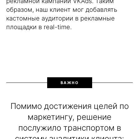
рекламной кампании VKAds. Таким
образом, наш клиент мог добавлять
Андрей Зоткин
Key Account Manager
кастомные аудитории в рекламные
CleverData
площадки в real-time.
Работа с нашим клиентом в
рекламной сфере показала,
как мощная платформа CDP
может трансформировать
ВАЖНО
подход к обработке данных.
Увеличение сбора и
обработки до 5 миллиардов
Помимо достижения целей по
событий в месяц — это не
просто цифры, это настоящая
маркетингу, решение
революция в управлении
данными.
послужило транспортом в
систему аналитики клиента:
Мы увидели, как благодаря