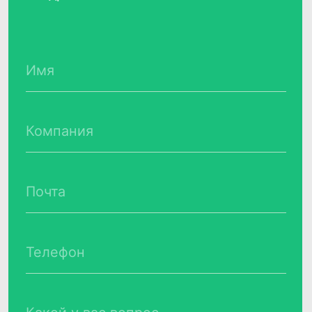
Продукты
Соцсети
Telegram
Биржа данных
VC.ru
CDP CleverData Join
Rutube
CleverData Tag Manager
Дзен
Youtube
Реестр условий и запретов обработки
ПДн
Политика обработки персональных
данных