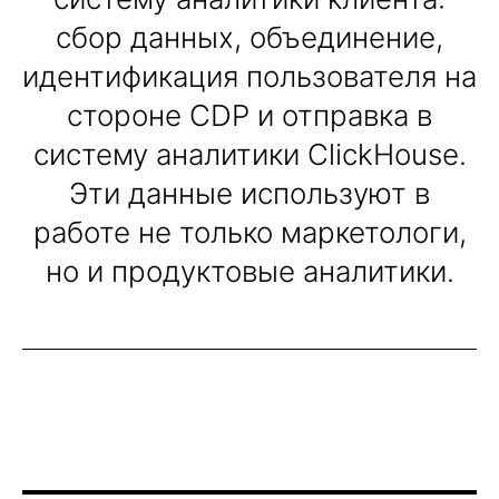
микросегментации и более
сбор данных, объединение,
персонализированной
идентификация пользователя на
коммуникации конверсия в
кликах выросла на 20%. Это
стороне CDP и отправка в
подтверждает, что
правильный подход к данным
систему аналитики ClickHouse.
и их анализу может
Эти данные используют в
значительно повысить
эффективность рекламных
работе не только маркетологи,
кампаний.
но и продуктовые аналитики.
Хотите усилить ваш
маркетинг?
Пишите! Проведем консультацию и
расскажем какие кейсы можно
внедрить в ваш бизнес!