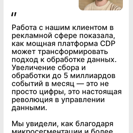
Нажимая кнопку "Запросить", я даю
согласие
на обработку персональных данных и
ознакомлен (а) с
Политикой
конфиденциальности
Нажимая кнопку "Запросить", я даю
согласие
на получение рассылки рекламно-
информационных материалов
Запросить
Контакты
Наименование организации
Общество с ограниченной
ответственностью «Клевер Дата»
(ООО «Клевер Дата»)
ИНН, ОГРН