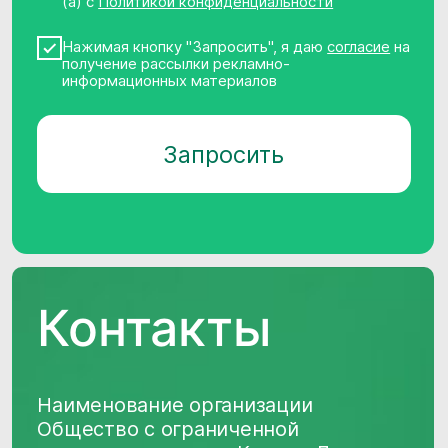
ответственностью «Клевер Дата»
(ООО «Клевер Дата»)
ИНН, ОГРН
7717787659, 1147746715709
Основной код ОКВЭД,
вид деятельности в области ИТ
62.01 «Разработка компьютерного
программного обеспечения, 1.01, 2.01
Адрес места нахождения
организации
129075, г. Москва, Мурманский
проезд, д.14, корп.1, этаж 4, пом.
литера А, комната 36
Телефон
+7 (495) 782 38 60
Почта
info@cleverdata.ru