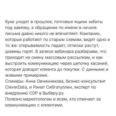
Куки уходят в прошлое, почтовые ящики забиты
под завязку, а обращение по имени в начале
письма давно никого не впечатляет. Компании,
которые работают по старым схемам, видят одно и
то же: открываемость падает, отписки растут,
домены горят. В записи вебинара разбираем, что
приходит на смену массовым рассылкам, и как
выстроить коммуникацию через цепочку касаний,
которая доводит клиента до покупки. С данными и
живыми примерами.
Спикеры: Анна Овчинникова, бизнес-консультант
Хотите усилить ваш
CleverData, и Ринат Сибгатуллин, эксперт по
маркетинг?
внедрению CDP в Выберу.ру.
Полезно маркетологам и всем, кто отвечает за
Пишите! Проведем консультацию и
коммуникацию с клиентами.
расскажем какие кейсы можно
внедрить в ваш бизнес!