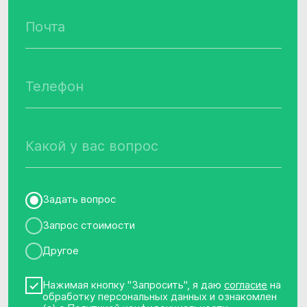
Запрос стоимости
Другое
Нажимая кнопку "Запросить", я даю
согласие
на
обработку персональных данных и ознакомлен
(а) с
Политикой конфиденциальности
Нажимая кнопку "Запросить", я даю
согласие
на
получение рассылки рекламно-
информационных материалов
Запросить
Контакты
Наименование организации
Общество с ограниченной