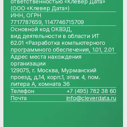
Продукты
Соцсети
Telegram
Биржа данных
VC.ru
CDP CleverData Join
Rutube
CleverData Tag Manager
Дзен
Youtube
Реестр условий и запретов обработки