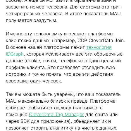
cookie). А еще он мог зайти в офлайн-магазин и
засветить номер телефона. Для системы это три-
четыре разных человека. В итоге показатель MAU
получается раздутым.
Именно эту головоломку и решают платформы
клиентских данных, например, CDP CleverData Join.
В основе нашей платформы лежит
технология
IDGraph
, которая «склеивает» все эти обрывочные
данные (cookie, почты, телефоны) в один цельный
профиль клиента. Это позволяет отследить всю
историю и точно понять, что все эти действия
совершил один человек.
Так вы можете быть уверены, что ваш показатель
MAU максимально близок к правде. Платформа
собирает события отовсюду (например, с
помощью
CleverData Tag Manager
для сайта или
через SDK для приложения), объединяет их и
позволяет строить аналитику на чистых данных.