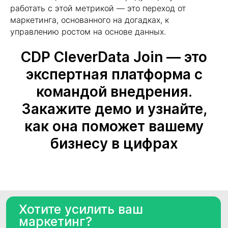
работать с этой метрикой — это переход от
Общество с ограниченной
ответственностью «Клевер Дата»
маркетинга, основанного на догадках, к
(ООО «Клевер Дата»)
управлению ростом на основе данных.
ИНН, ОГРН
7717787659, 1147746715709
CDP CleverData Join — это
Основной код ОКВЭД,
вид деятельности в области ИТ
экспертная платформа с
62.01 «Разработка компьютерного
командой внедрения.
программного обеспечения, 1.01, 2.01
Адрес места нахождения
Закажите демо и узнайте,
организации
129075, г. Москва, Мурманский проезд,
как она поможет вашему
д.14, корп.1, этаж 4, пом. литера А,
комната 36
бизнесу в цифрах
Телефон
+7 (495) 782 38 60
Почта
info@cleverdata.ru