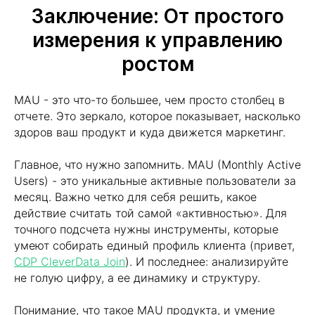
Заключение: От простого
измерения к управлению
ростом
Нажимая кнопку "Запросить", я даю
согласие
на обработку персональных данных и
ознакомлен (а) с
Политикой
конфиденциальности
MAU - это что-то большее, чем просто столбец в
отчете. Это зеркало, которое показывает, насколько
Нажимая кнопку "Запросить", я даю
согласие
здоров ваш продукт и куда движется маркетинг.
на получение рассылки рекламно-
информационных материалов
Главное, что нужно запомнить. MAU (Monthly Active
Запросить
Users) - это уникальные активные пользователи за
месяц. Важно четко для себя решить, какое
действие считать той самой «активностью». Для
точного подсчета нужны инструменты, которые
умеют собирать единый профиль клиента (привет,
Контакты
CDP CleverData Join
). И последнее: анализируйте
не голую цифру, а ее динамику и структуру.
Понимание, что такое MAU продукта, и умение
Наименование организации