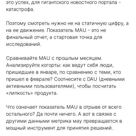
это успех, для гигантского новостного портала -
катастрофа.
Поэтому смотреть нужно не на статичную цифру, а
Хотите усилить ваш
на ее движение. Показатель MAU - это не
маркетинг?
финальный отчет, а стартовая точка для
исследований.
Пишите! Проведем консультацию и
расскажем какие кейсы можно внедрить
в ваш бизнес!
Сравнивайте MAU с прошлым месяцем.
Анализируйте когорты: как ведут себя люди,
пришедшие в январе, по сравнению с теми, кто
пришел в феврале? Соотнесите с DAU (дневными
активными пользователями), чтобы посчитать
«липкость» продукта.
Что означает показатель MAU в отрыве от всего
остального? Да почти ничего. А вот в связке с
другими данными метрика мау превращается в
мощный инструмент для принятия решений.