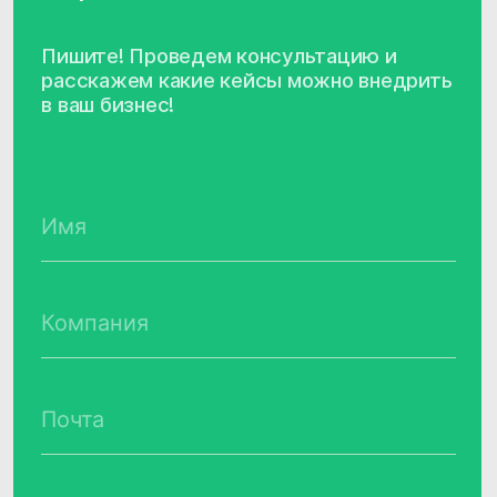
Продукты
Соцсети
Telegram
Биржа данных
VC.ru
CDP CleverData Join
Rutube
CleverData Tag Manager
Дзен