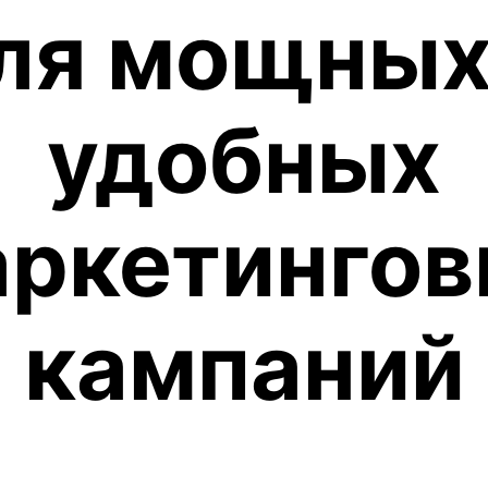
ля мощных
удобных
ркетинго
кампаний