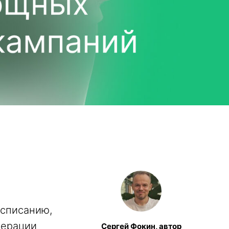
асписанию,
перации
Сергей Фокин, автор