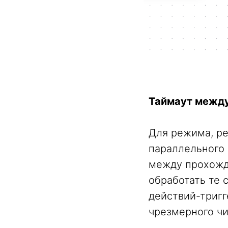
Таймаут межд
Для режима, р
параллельного 
между прохожд
обработать те 
действий-тригг
чрезмерного ч