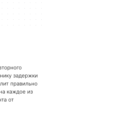
вторного
анику задержки
лит правильно
на каждое из
нта от